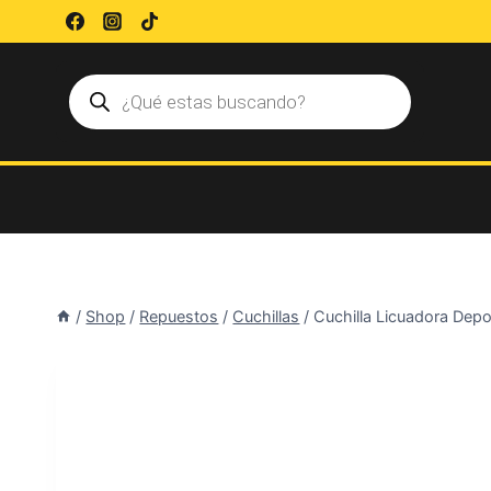
Saltar
al
contenido
Búsqueda
de
productos
/
Shop
/
Repuestos
/
Cuchillas
/
Cuchilla Licuadora Dep