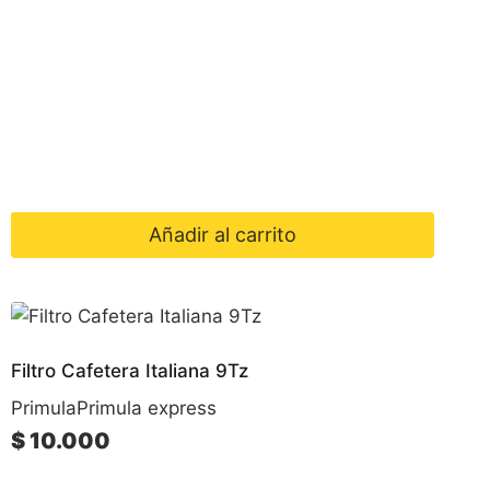
Añadir al carrito
Filtro Cafetera Italiana 9Tz
Primula
Primula express
$
10.000