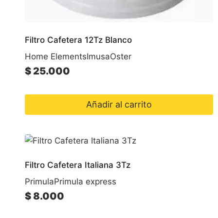
Filtro Cafetera 12Tz Blanco
Home Elements
Imusa
Oster
$
25.000
Añadir al carrito
Filtro Cafetera Italiana 3Tz
Primula
Primula express
$
8.000