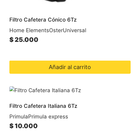
Filtro Cafetera Cónico 6Tz
Home Elements
Oster
Universal
$
25.000
Añadir al carrito
Filtro Cafetera Italiana 6Tz
Primula
Primula express
$
10.000