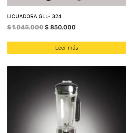
LICUADORA GLL- 324
El
El
$
1.045.000
$
850.000
precio
precio
original
actual
Leer más
era:
es:
$ 1.045.000.
$ 850.000.