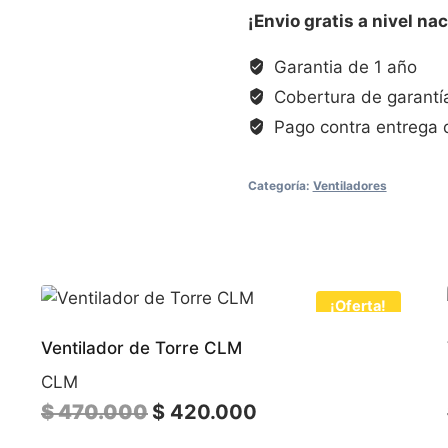
¡Envio gratis a nivel nac
Garantia de 1 año
Cobertura de garantía
Pago contra entrega 
Categoría:
Ventiladores
¡Oferta!
Ventilador de Torre CLM
CLM
El
El
$
470.000
$
420.000
precio
precio