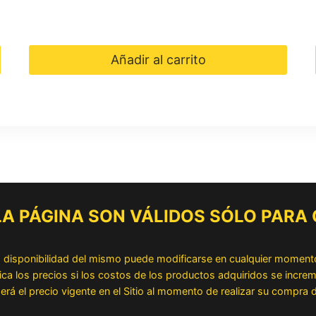
original
actual
era:
es:
Añadir al carrito
$ 470.000.
$ 420.000.
 LA PÁGINA SON VÁLIDOS SÓLO PARA
la disponibilidad del mismo puede modificarse en cualquier moment
los precios si los costos de los productos adquiridos se increme
erá el precio vigente en el Sitio al momento de realizar su compra