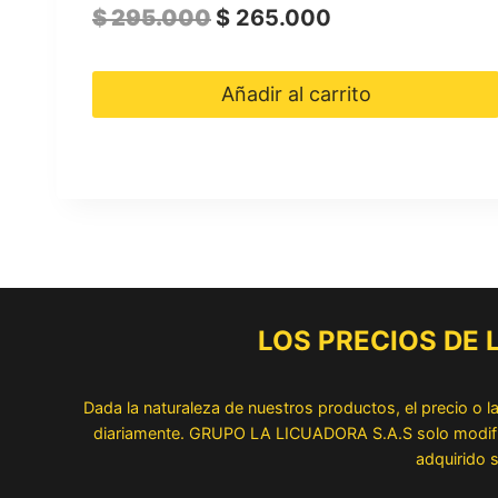
El
El
$
295.000
$
265.000
precio
precio
original
actual
Añadir al carrito
era:
es:
$ 295.000.
$ 265.000.
LOS PRECIOS DE
Dada la naturaleza de nuestros productos, el precio o 
diariamente. GRUPO LA LICUADORA S.A.S solo modifica 
adquirido s