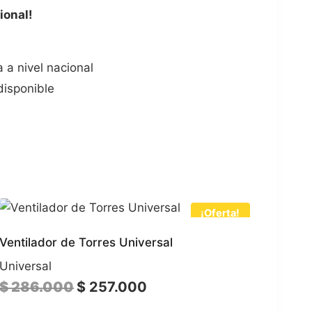
ional!
 a nivel nacional
disponible
¡Oferta!
Ventilador de Torres Universal
Universal
El
El
$
286.000
$
257.000
precio
precio