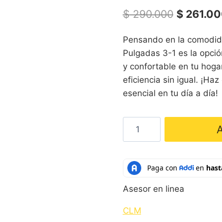
El
$
290.000
$
261.00
precio
Pensando en la comodidad
original
Pulgadas 3-1 es la opció
era:
y confortable en tu hoga
$ 290.00
eficiencia sin igual. ¡Ha
esencial en tu día a día!
Ventilador
A
de
pedestal
CLM
Negro
Asesor en linea
cantidad
CLM