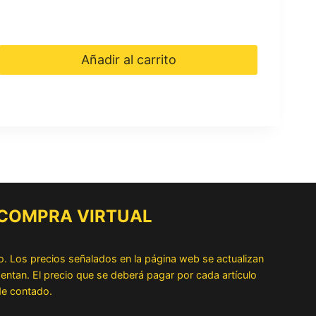
original
actual
era:
es:
Añadir al carrito
$ 286.000.
$ 257.000.
 COMPRA VIRTUAL
o. Los precios señalados en la página web se actualizan
ntan. El precio que se deberá pagar por cada artículo
 de contado.