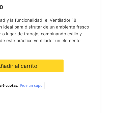
El
0
precio
 y la funcionalidad, el Ventilador 18
actual
n ideal para disfrutar de un ambiente fresco
es:
r o lugar de trabajo, combinando estilo y
0.
$ 261.000.
z de este práctico ventilador un elemento
ñadir al carrito