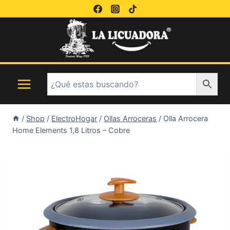
Saltar
al
contenido
/
Shop
/
ElectroHogar
/
Ollas Arroceras
/
Olla Arrocera
Home Elements 1,8 Litros – Cobre