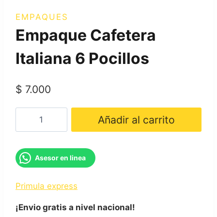
EMPAQUES
Empaque Cafetera
Italiana 6 Pocillos
$
7.000
Empaque
Añadir al carrito
Cafetera
Italiana
6
Asesor en linea
Pocillos
cantidad
Primula express
¡Envio gratis a nivel nacional!