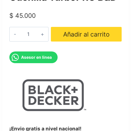
$
45.000
Cuchilla
Añadir al carrito
TurboPRO
B&D
cantidad
Asesor en linea
¡Envio gratis a nivel nacional!