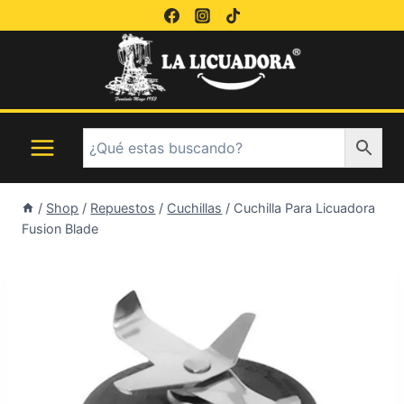
Saltar
al
contenido
/
Shop
/
Repuestos
/
Cuchillas
/
Cuchilla Para Licuadora
Fusion Blade