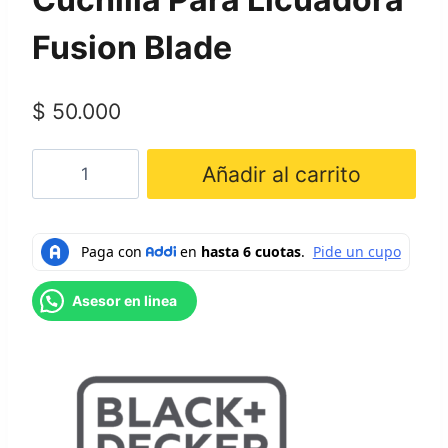
Fusion Blade
$
50.000
Cuchilla
Añadir al carrito
Para
Licuadora
Fusion
Blade
cantidad
Asesor en linea