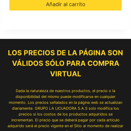
Añadir al carrito
LOS PRECIOS DE LA PÁGINA SON
VÁLIDOS SÓLO PARA COMPRA
VIRTUAL
Dada la naturaleza de nuestros productos, el precio o la
disponibilidad del mismo puede modificarse en cualquier
momento. Los precios señalados en la página web se actualizan
diariamente. GRUPO LA LICUADORA S.A.S solo modifica los
precios si los costos de los productos adquiridos se
incrementan. El precio que se deberá pagar por cada artículo
adquirido será el precio vigente en el Sitio al momento de realizar