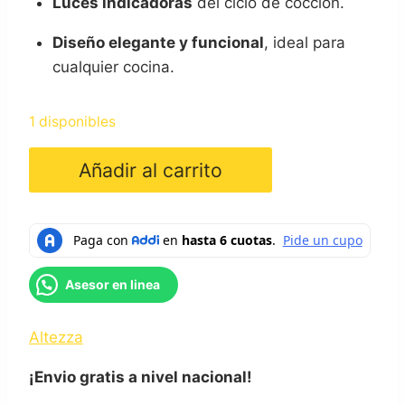
Luces indicadoras
del ciclo de cocción.
Diseño elegante y funcional
, ideal para
cualquier cocina.
1 disponibles
Olla
Añadir al carrito
Arrocera
Gris
1.8L
Altezza
cantidad
Asesor en linea
Altezza
¡Envio gratis a nivel nacional!