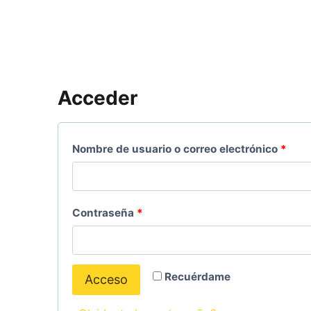
Acceder
O
Nombre de usuario o correo electrónico
*
b
l
O
Contraseña
*
i
b
g
l
a
Recuérdame
Acceso
i
t