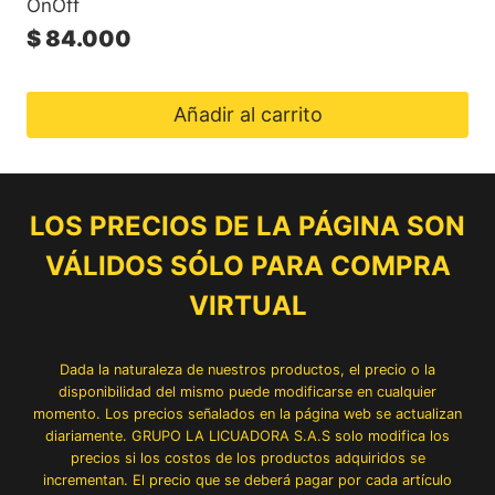
OnOff
$
84.000
Añadir al carrito
LOS PRECIOS DE LA PÁGINA SON
VÁLIDOS SÓLO PARA COMPRA
VIRTUAL
Dada la naturaleza de nuestros productos, el precio o la
disponibilidad del mismo puede modificarse en cualquier
momento. Los precios señalados en la página web se actualizan
diariamente. GRUPO LA LICUADORA S.A.S solo modifica los
precios si los costos de los productos adquiridos se
incrementan. El precio que se deberá pagar por cada artículo